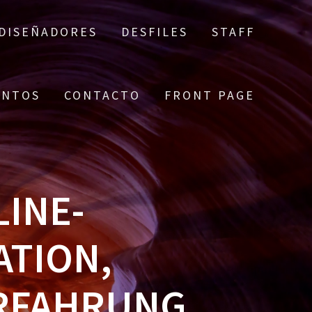
DISEÑADORES
DESFILES
STAFF
ENTOS
CONTACTO
FRONT PAGE
LINE-
ATION,
ERFAHRUNG