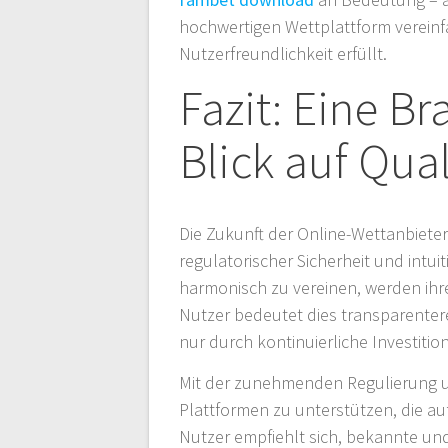
hochwertigen Wettplattform vereinfa
Nutzerfreundlichkeit erfüllt.
Fazit: Eine B
Blick auf Qua
Die Zukunft der Online-Wettanbieter
regulatorischer Sicherheit und intui
harmonisch zu vereinen, werden ihr
Nutzer bedeutet dies transparenter
nur durch kontinuierliche Investiti
Mit der zunehmenden Regulierung un
Plattformen zu unterstützen, die auf
Nutzer empfiehlt sich, bekannte un