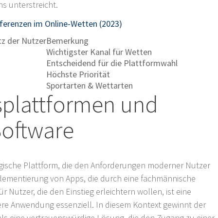
s unterstreicht.
äferenzen im Online-Wetten (2023)
z der Nutzer
Bemerkung
Wichtigster Kanal für Wetten
Entscheidend für die Plattformwahl
Höchste Priorität
Sportarten & Wettarten
splattformen und
Software
logische Plattform, die den Anforderungen moderner Nutzer
Implementierung von Apps, die durch eine fachmännische
Nutzer, die den Einstieg erleichtern wollen, ist eine
here Anwendung essenziell. In diesem Kontext gewinnt der
ls eine vertrauenswürdige Lösung, die den Zugang zu einer