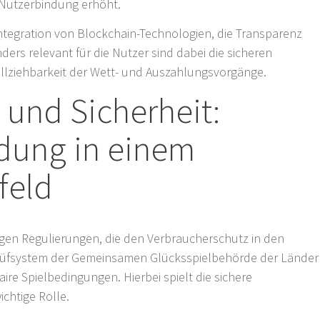
Nutzerbindung erhöht.
 Integration von Blockchain-Technologien, die Transparenz
ders relevant für die Nutzer sind dabei die sicheren
llziehbarkeit der Wett- und Auszahlungsvorgänge.
k und Sicherheit:
ldung in einem
feld
ngen Regulierungen, die den Verbraucherschutz in den
 Prüfsystem der Gemeinsamen Glücksspielbehörde der Länder
ire Spielbedingungen. Hierbei spielt die sichere
chtige Rolle.