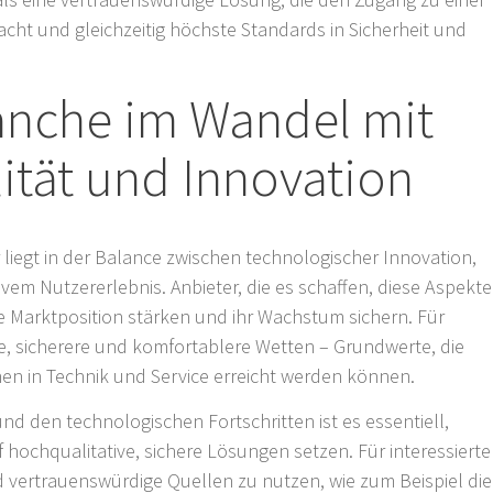
cht und gleichzeitig höchste Standards in Sicherheit und
ranche im Wandel mit
lität und Innovation
 liegt in der Balance zwischen technologischer Innovation,
tivem Nutzererlebnis. Anbieter, die es schaffen, diese Aspekte
e Marktposition stärken und ihr Wachstum sichern. Für
e, sicherere und komfortablere Wetten – Grundwerte, die
onen in Technik und Service erreicht werden können.
d den technologischen Fortschritten ist es essentiell,
 hochqualitative, sichere Lösungen setzen. Für interessierte
d vertrauenswürdige Quellen zu nutzen, wie zum Beispiel die