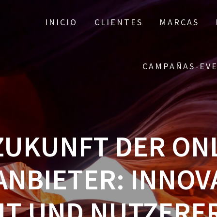
INICIO
CLIENTES
MARCAS
CAMPAÑAS-EV
ZUKUNFT DER ON
NBIETER: INNOV
IT UND NUTZER